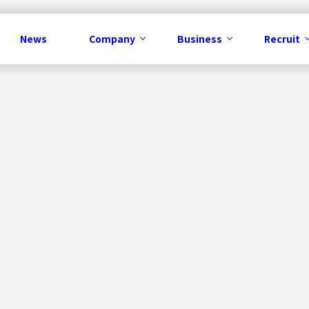
News
Company
Business
Recruit
Business
メディア事業
コンテンツ事業
IP事業
ソリューション事業
広告事業