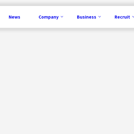
News
Company
Business
Recruit
Business
メディア事業
コンテンツ事業
IP事業
ソリューション事業
広告事業