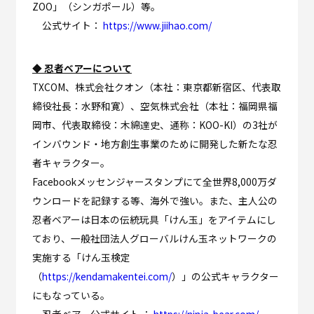
ZOO」（シンガポール）等。
公式サイト：
https://www.jiihao.com/
◆ 忍者ベアーについて
TXCOM、株式会社クオン（本社：東京都新宿区、代表取
締役社長：水野和寛）、空気株式会社（本社：福岡県福
岡市、代表取締役：木綿達史、通称：KOO-KI）の3社が
インバウンド・地方創生事業のために開発した新たな忍
者キャラクター。
Facebookメッセンジャースタンプにて全世界8,000万ダ
ウンロードを記録する等、海外で強い。また、主人公の
忍者ベアーは日本の伝統玩具「けん玉」をアイテムにし
ており、一般社団法人グローバルけん玉ネットワークの
実施する「けん玉検定
（
https://kendamakentei.com/
）」の公式キャラクター
にもなっている。